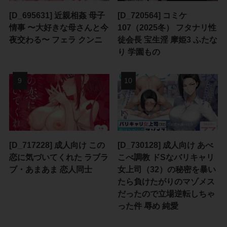
[D_695631] 近親相姦 母子
[D_720564] コミケ
情事 〜大好きな母さんと今
107（2025冬） フタナリ性
夜交わる〜 フェラ クンニ
徒会長 宝生淫 摩姫3 ふたな
り 学園もの
[D_717228] 成人向け この
[D_730128] 成人向け あべ
恋に気づいてくれた ラブラ
こべ調教 ドSなバリキャリ
ブ・あまあま 恋人同士
女上司（32）の秘密を暴い
たら負けたがりのマゾメス
だったので立場逆転しちゃ
った件 辱め 純愛