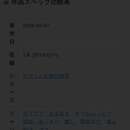
作品スペック比較表
発
2026-03-07
売
日
収
1本 (約14分)+α
録
シ
ユウくんの遊び相手
リ
ー
ズ
ジ
ラブラブ・あまあま
オールハッピー
ャ
淡白・あっさり
癒し
男性向け
成人
ン
向け
ママ