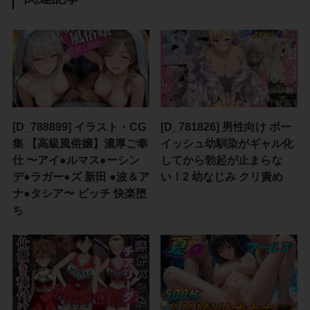
[D_788899] イラスト・CG
[D_781826] 男性向け ボー
集 【高級風俗嬢】濃厚ご奉
イッシュ幼馴染がギャル化
仕 〜アイ●ルマス●ーシン
してから勃起が止まらな
デ●ラガー●ズ 新田 ●波＆ア
い！2 幼なじみ クリ責め
ナ●タシア〜 ビッチ 快楽堕
ち