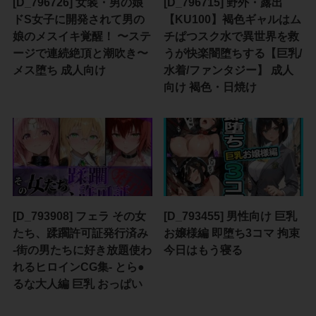
[D_796726] 女装・男の娘
[D_796715] 野外・露出
ドS女子に開発されて男の
【KU100】褐色ギャルはム
娘のメスイキ覚醒！ 〜ステ
チぱつスク水で異世界を救
ージで連続絶頂と潮吹き〜
うが快楽闇堕ちする【巨乳/
メス堕ち 成人向け
水着/ファンタジー】 成人
向け 褐色・日焼け
[D_793908] フェラ その女
[D_793455] 男性向け 巨乳
たち、蹂躙許可証発行済み
お嬢様編 即堕ち3コマ 拘束
-街の男たちに好き放題使わ
今日はもう寝る
れるヒロインCG集- とら●
るな大人編 巨乳 おっぱい