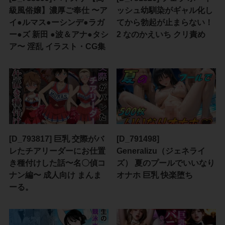
級風俗嬢】濃厚ご奉仕 〜ア
ッシュ幼馴染がギャル化し
イ●ルマス●ーシンデ●ラガ
てから勃起が止まらない！
ー●ズ 新田 ●波＆アナ●タシ
2 なのかえいち クリ責め
ア〜 淫乱 イラスト・CG集
[D_793817] 巨乳 交際がバ
[D_791498]
レたチアリーダーにお仕置
Generalizu（ジェネライ
き種付けした話〜名〇偵コ
ズ） 夏のプールでいいなり
ナン編〜 成人向け まんま
オナホ 巨乳 快楽堕ち
ーる。