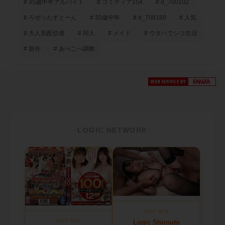
# 35歳中年アルバイト
# コミティア154
# d_700102
# ろぜったすとーん
# 35歳中年
# d_708189
# 人気
# 大人気配信者
# 同人
# メイド
# ウタハでシコ生活
# 新作
# あべこべ調教
LOGIC NETWORK
VISIT SITE
Logic Shirouto
VISIT SITE