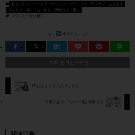
あそびのプロハート民
オールハッピー
ママ
ラブラブ・あまあま
成人向け
淡白・あっさり
男性向け
癒し
ユウくんの遊び相手
share
URLをコピーする
TSお父さんとふたりぐらし
当然のように女子生徒は便器です
関連記事