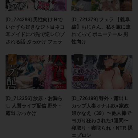
[D_724289] 男性向け Hで
[D_721379] フェラ 【義阜
いたずら好きなジト目ネコ
編】おじさん、私を旅に連
耳メイドにバ先で逆レ〇プ
れてって ポニーテール 男
される話 ぶっかけ フェラ
性向け
[D_712356] 放尿・お漏ら
[D_726199] 野外・露出 L
し 人質ライブ配信 野外・
カップ人妻オナホ奴●家政
露出 ぶっかけ
婦かなえ（39）〜他人棒で
ヨガり狂わされた1週間〜
寝取り・寝取られ・NTR 裸
エプロン