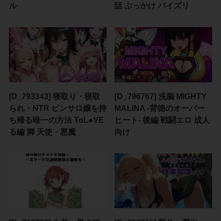
ル
話 ぶっかけ パイズリ
[D_793343] 寝取り・寝取
[D_796767] 洗脳 MIGHTY
られ・NTR ピンサロ嬢を持
MALINA -背徳のオーバー
ち帰る唯一の方法 ToL●VE
ヒート- 後編 戦闘エロ 成人
る編 脚 天使・悪魔
向け