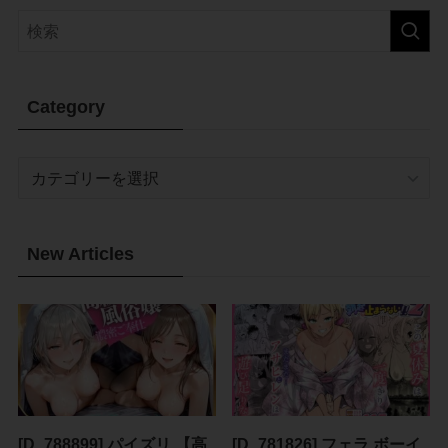
Category
Category
New Articles
[D_788899] パイズリ 【高
[D_781826] フェラ ボーイ