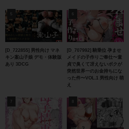
[D_722855] 男性向け マネ
[D_707992] 騎乗位 孕ませ
キン案山子娘 デモ・体験版
メイドの子作りご奉仕〜童
あり 3DCG
貞で臭くて冴えないボクが
突然世界一のお金持ちにな
った件〜VOL.1 男性向け 萌
え