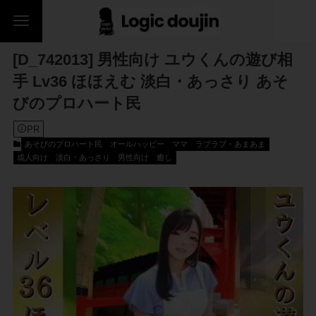
[D_742013] 男性向け ユウくんの遊び相
手 Lv36 ほほえむ 淡白・あっさり あそ
びのプロハート民
PR
あそびのプロハート民
オールハッピー
ママ
ラブラブ・あまあま
成人向け
淡白・あっさり
男性向け
癒し