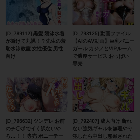
[D_789112] 黒髪 競泳水着
[D_793125] 動画ファイル
が避けて丸裸！？先生の羞
【AIのAV動画】巨乳バニー
恥水泳教室 女性優位 男性
ガール カジノとVIPルーム
向け
で濃厚サービス おっぱい
専売
[D_796632] ツンデレ お前
[D_792407] 成人向け 断れ
のチ〇ポでイく訳ないや
ない強気ギャルを無理やり
ろ…！！ 専売 ポニーテー
犯したら中出し懇願された