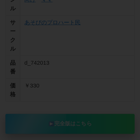
ル
サ
あそびのプロハート民
ー
ク
ル
品
d_742013
番
価
￥330
格
完全版はこちら