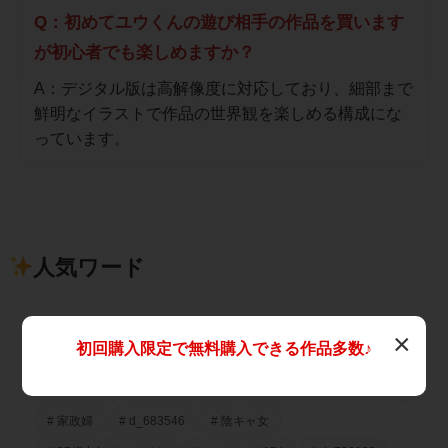
Q：初めてユウくんの遊び相手の作品を買います
が初心者でも楽しめますか？
A：デジタル版は高解像度に対応しており、細部まで
鮮明なイラストで作品の世界観を楽しめる構成にな
っています。
人気ワード
×
初回購入限定で無料購入できる作品多数♪
人気のキーワード
# 従妹の子
# 新卒の黒ギャル
# code eros
# ジドリナ
# 家政婦
# d_683546
# 陰キャ女