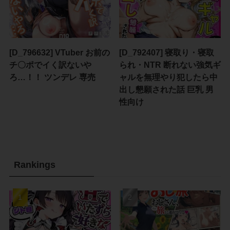
[D_796632] VTuber お前の
[D_792407] 寝取り・寝取
チ〇ポでイく訳ないや
られ・NTR 断れない強気ギ
ろ…！！ ツンデレ 専売
ャルを無理やり犯したら中
出し懇願された話 巨乳 男
性向け
Rankings