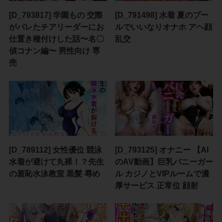
[D_793817] 学園もの 交際
[D_791498] 水着 夏のプー
がバレたチアリーダーにお
ルでいいなりオナホ アヘ顔
仕置き種付けした話〜名〇
乱交
偵コナン編〜 男性向け 専
売
[D_789112] 女性優位 競泳
[D_793125] オナニー 【AI
水着が避けて丸裸！？先生
のAV動画】巨乳バニーガー
の羞恥水泳教室 黒髪 辱め
ル カジノとVIPルームで濃
厚サービス 正常位 顔射